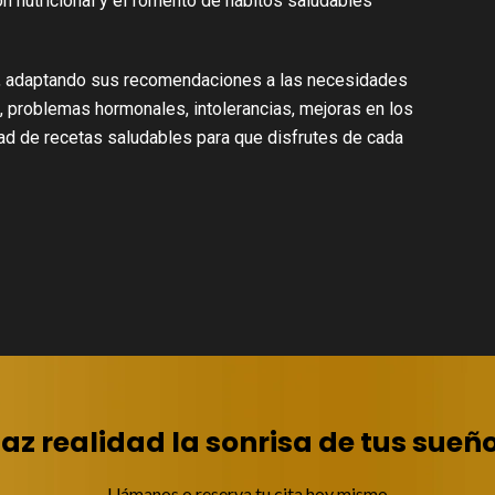
n nutricional y el fomento de hábitos saludables
as, adaptando sus recomendaciones a las necesidades
, problemas hormonales, intolerancias, mejoras en los
dad de recetas saludables para que disfrutes de cada
az realidad la sonrisa de tus sueñ
Llámanos o reserva tu cita hoy mismo